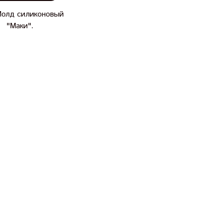
Молд силиконовый
"Маки".