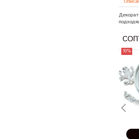
Описа
Декорат
подходя
СОП
10%