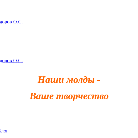
здоров О.С.
здоров О.С.
Наши молды -
Ваше творчество
Блог