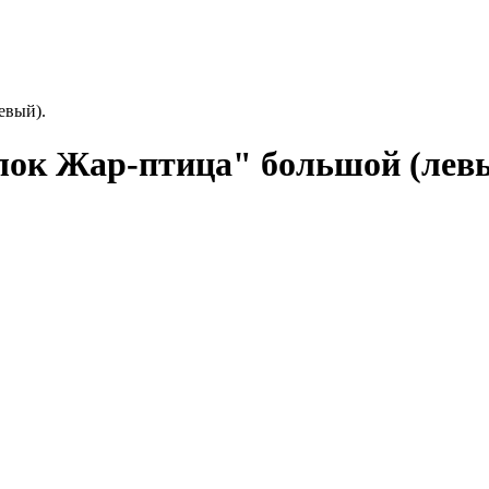
евый).
лок Жар-птица" большой (левы