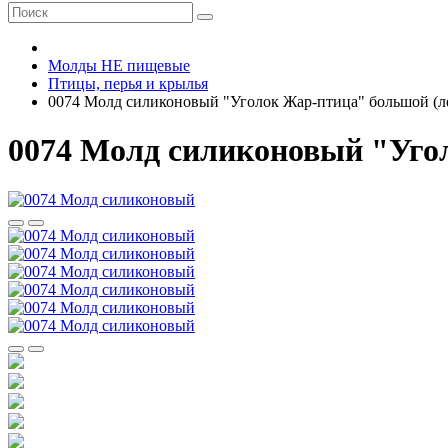
Молды НЕ пищевые
Птицы, перья и крылья
0074 Молд силиконовый "Уголок Жар-птица" большой (л
0074 Молд силиконовый "Уго