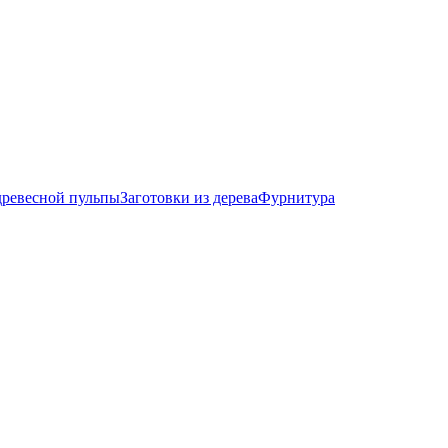
древесной пульпы
Заготовки из дерева
Фурнитура