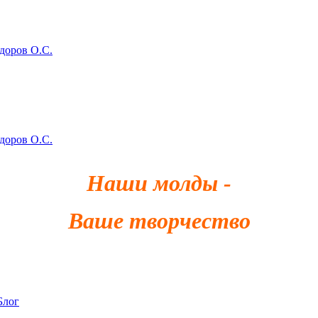
здоров О.С.
здоров О.С.
Наши молды -
Ваше творчество
Блог