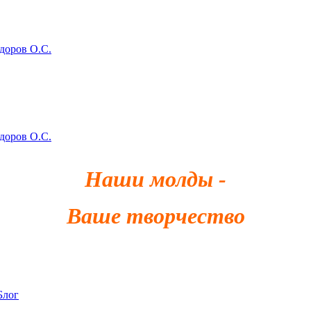
здоров О.С.
здоров О.С.
Наши молды -
Ваше творчество
Блог