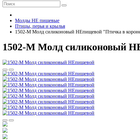
Молды НЕ пищевые
Птицы, перья и крылья
1502-М Молд силиконовый НЕпищевой "Птичка в короне
1502-М Молд силиконовый Н