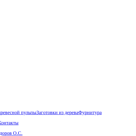
древесной пульпы
Заготовки из дерева
Фурнитура
Контакты
здоров О.С.