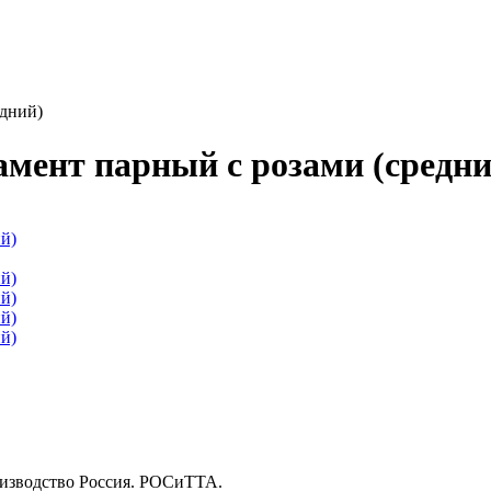
едний)
мент парный с розами (средни
оизводство Россия. РОСиТТА.