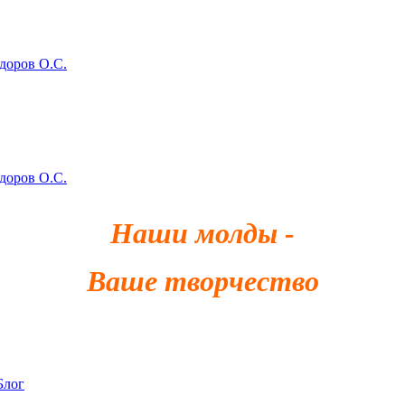
здоров О.С.
здоров О.С.
Наши молды -
Ваше творчество
Блог