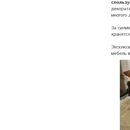
спользу
декорати
многого 
За сили
хранятс
Эксклюз
мебель 