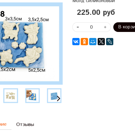
Молд силиконовый
225.00 руб
В корз
ние
Отзывы