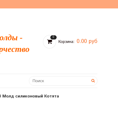
олды -
0
0.00 руб
Корзина:
рчество
8 Молд силиконовый Котята