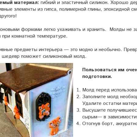
емый материал:
гибкий и эластичный силикон. Хорошо де
вные элементы из гипса, полимерной глины, эпоксидной см
другого!
коновыми формами легко ухаживать и хранить. Молды не з
я при комнатной температуре.
ивные предметы интерьера — это модно и необычно. Прев
в шедевр поможет силиконовый молд.
Пользоваться им очен
подготовки.
Молд перед использова
Заполните молд необхо
Удалите остатки матер
Высушите получившееся
сырым— в зависимости 
Отогнув борт, аккурат