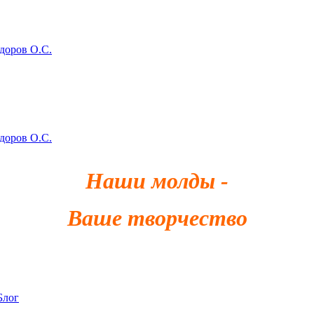
здоров О.С.
здоров О.С.
Наши молды -
Ваше творчество
Блог