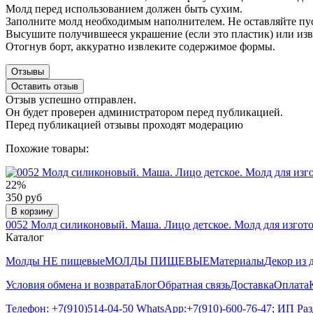
Молд перед использованием должен быть сухим.
Заполните молд необходимым наполнителем. Не оставляйте пус
Высушите получившееся украшение (если это пластик) или из
Отогнув борт, аккуратно извлеките содержимое формы.
Отзывы
Оставить отзыв
Отзыв успешно отправлен.
Он будет проверен администратором перед публикацией.
Перед публикацией отзывы проходят модерацию
Похожие товары:
22%
350 руб
В корзину
0052 Молд силиконовый. Маша. Лицо детское. Молд для изгот
Каталог
Молды НЕ пищевые
МОЛДЫ ПИЩЕВЫЕ
Материалы
Декор из 
Условия обмена и возврата
Блог
Обратная связь
Доставка
Оплата
Телефон: +7(910)514-04-50 WhatsApp:+7(910)-600-76-47; ИП Ра