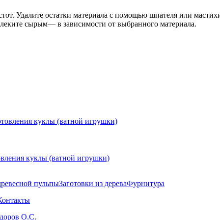
тот. Удалите остатки материала с помощью шпателя или мастих
влеките сырым— в зависимости от выбранного материала.
овления куклы (ватной игрушки)
древесной пульпы
Заготовки из дерева
Фурнитура
Контакты
здоров О.С.