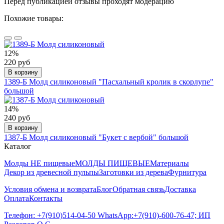
Перед публикацией отзывы проходят модерацию
Похожие товары:
12%
220 руб
В корзину
1389-Б Молд силиконовый "Пасхальный кролик в скорлупе"
большой
14%
240 руб
В корзину
1387-Б Молд силиконовый "Букет с вербой" большой
Каталог
Молды НЕ пищевые
МОЛДЫ ПИЩЕВЫЕ
Материалы
Декор из древесной пульпы
Заготовки из дерева
Фурнитура
Условия обмена и возврата
Блог
Обратная связь
Доставка
Оплата
Контакты
Телефон: +7(910)514-04-50 WhatsApp:+7(910)-600-76-47; ИП