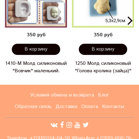
350 руб
350 руб
В корзину
В корзину
1410-М Молд силиконовый
1250 Молд силиконовый
"Вовчик" маленький.
"Голова кролика (зайца)"
Условия обмена и возврата
Блог
Обратная связь
Доставка
Оплата
Контакты
Телефон: +7(910)514-04-50 WhatsApp:+7(910)-600-76-