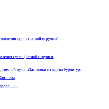
овления куклы (ватной игрушки)
древесной пульпы
Заготовки из дерева
Фурнитура
Контакты
здоров О.С.