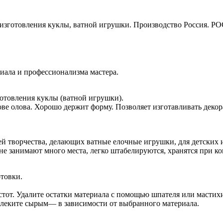
изготовления куклы, ватной игрушки. Производство Россия. Р
риала и профессионализма мастера.
отовления куклы (ватной игрушки).
ве олова. Хорошо держит форму. Позволяет изготавливать деко
й творчества, делающих ватные елочные игрушки, для детских и
е занимают много места, легко штабелируются, хранятся при к
отовки.
тот. Удалите остатки материала с помощью шпателя или мастих
влеките сырым— в зависимости от выбранного материала.