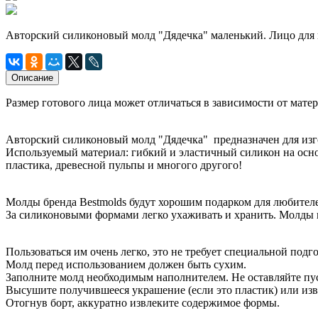
Авторский силиконовый молд "Дядечка" маленький. Лицо для 
Описание
Размер готового лица может отличаться в зависимости от мате
Авторский силиконовый молд "Дядечка" предназначен для изг
Используемый материал: гибкий и эластичный силикон на осно
пластика, древесной пульпы и многого другого!
Молды бренда Bestmolds будут хорошим подарком для любителе
За силиконовыми формами легко ухаживать и хранить. Молды н
Пользоваться им очень легко, это не требует специальной подг
Молд перед использованием должен быть сухим.
Заполните молд необходимым наполнителем. Не оставляйте пус
Высушите получившееся украшение (если это пластик) или из
Отогнув борт, аккуратно извлеките содержимое формы.