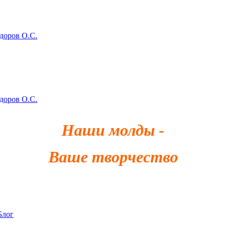
здоров О.С.
здоров О.С.
Наши молды -
Ваше творчество
Блог