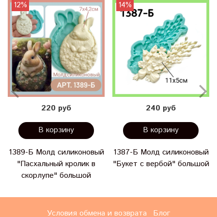
12%
14%
220 руб
240 руб
В корзину
В корзину
1389-Б Молд силиконовый
1387-Б Молд силиконовый
"Пасхальный кролик в
"Букет с вербой" большой
скорлупе" большой
Условия обмена и возврата
Блог