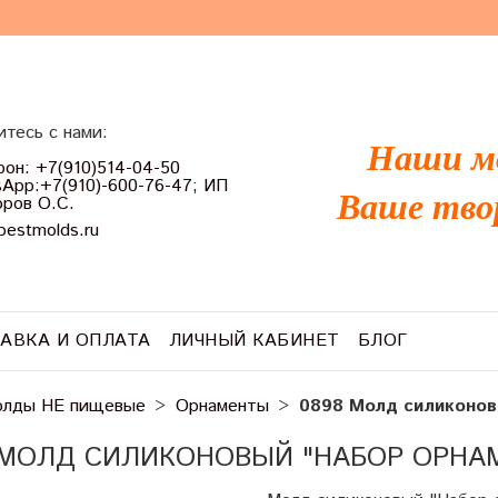
тесь с нами:
Наши м
он: +7(910)514-04-50
App:+7(910)-600-76-47; ИП
Ваше тво
ров О.С.
bestmolds.ru
АВКА И ОПЛАТА
ЛИЧНЫЙ КАБИНЕТ
БЛОГ
лды НЕ пищевые
Орнаменты
0898 Молд силиконов
 МОЛД СИЛИКОНОВЫЙ "НАБОР ОРНА