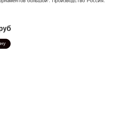
орнаментов большой'. Производство Россия.
руб
ину