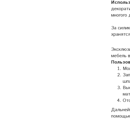
Исполь
декорати
многого 
За сили
хранятс
Эксклюз
мебель 
Пользов
Мо
Зап
шпа
Выс
мат
Ото
Дальней
помощью