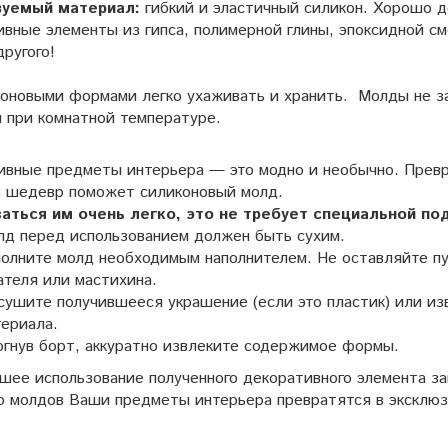
зуемый материал:
гибкий и эластичный силикон. Хорошо 
вные элементы из гипса, полимерной глины, эпоксидной см
другого!
коновыми формами легко ухаживать и хранить. Молды не з
я при комнатной температуре.
ивные предметы интерьера — это модно и необычно. Прев
в шедевр поможет силиконовый молд.
аться им очень легко, это не требует специальной по
лд перед использованием должен быть сухим.
олните молд необходимым наполнителем. Не оставляйте п
теля или мастихина.
ушите получившееся украшение (если это пластик) или и
ериала.
гнув борт, аккуратно извлеките содержимое формы.
шее использование полученного декоративного элемента за
 молдов Ваши предметы интерьера превратятся в эксклюз