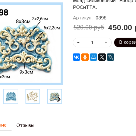
Молд силиконовый "Набор 
РОСиТТА.
Артикул:
0898
450.00 
520.00 руб
В корз
ние
Отзывы