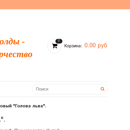
олды -
0
0.00 руб
Корзина:
рчество
овый "Голова льва".
".