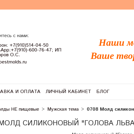
тесь с нами:
Наши м
он: +7(910)514-04-50
App:+7(910)-600-76-47; ИП
Ваше тво
ров О.С.
bestmolds.ru
АВКА И ОПЛАТА
ЛИЧНЫЙ КАБИНЕТ
БЛОГ
лды НЕ пищевые
Мужская тема
0708 Молд силикон
 МОЛД СИЛИКОНОВЫЙ "ГОЛОВА ЛЬВА