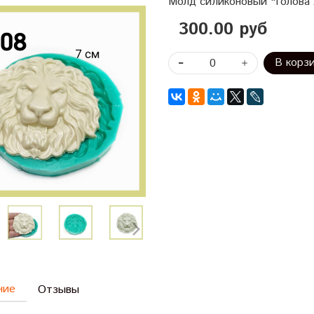
Молд силиконовый "Голова 
300.00 руб
В корз
ние
Отзывы