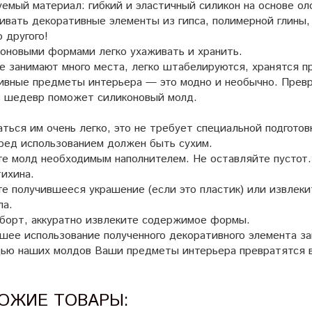
уемый материал: гибкий и эластичный силикон на основе о
ивать декоративные элементы из гипса, полимерной глины,
о другого!
коновыми формами легко ухаживать и хранить.
е занимают много места, легко штабелируются, хранятся п
ивные предметы интерьера — это модно и необычно. Прев
в шедевр поможет силиконовый молд.
ться им очень легко, это не требует специальной подготов
ред использованием должен быть сухим.
те молд необходимым наполнителем. Не оставляйте пустот
тихина.
е получившееся украшение (если это пластик) или извлек
ла.
 борт, аккуратно извлеките содержимое формы.
шее использование полученного декоративного элемента за
ью наших молдов Ваши предметы интерьера превратятся 
ОЖИЕ ТОВАРЫ: