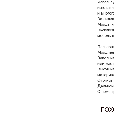
Использ
изготавл
и многог
За сили
Молды н
Эксклюз
мебель 
Пользова
Молд пе
Заполни
или мас
Высушит
материа
Отогнув
Дальней
С помощ
ПОХ