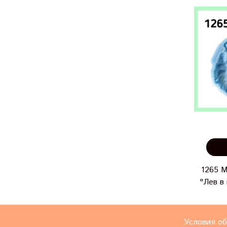
1265 
"Лев в
Условия об