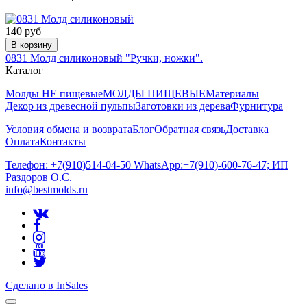
140 руб
В корзину
0831 Молд силиконовый "Ручки, ножки".
Каталог
Молды НЕ пищевые
МОЛДЫ ПИЩЕВЫЕ
Материалы
Декор из древесной пульпы
Заготовки из дерева
Фурнитура
Условия обмена и возврата
Блог
Обратная связь
Доставка
Оплата
Контакты
Телефон: +7(910)514-04-50 WhatsApp:+7(910)-600-76-47; ИП
Раздоров О.С.
info@bestmolds.ru
Сделано в InSales