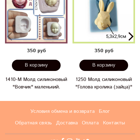
350 руб
350 руб
В корзину
В корзину
1410-М Молд силиконовый
1250 Молд силиконовый
"Вовчик" маленький.
"Голова кролика (зайца)"
Условия обмена и возврата
Блог
Обратная связь
Доставка
Оплата
Контакты