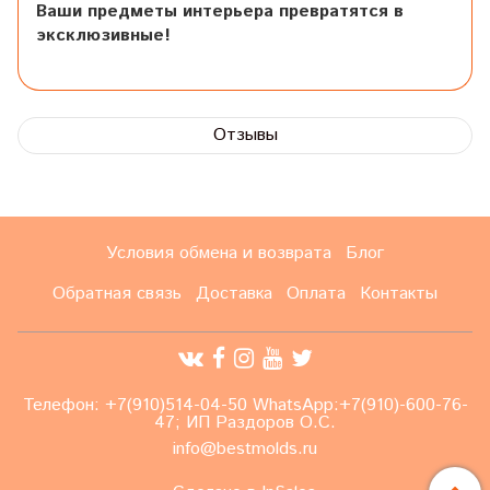
Ваши предметы интерьера превратятся в
эксклюзивные!
Отзывы
Условия обмена и возврата
Блог
Обратная связь
Доставка
Оплата
Контакты
Телефон: +7(910)514-04-50 WhatsApp:+7(910)-600-76-
47; ИП Раздоров О.С.
info@bestmolds.ru