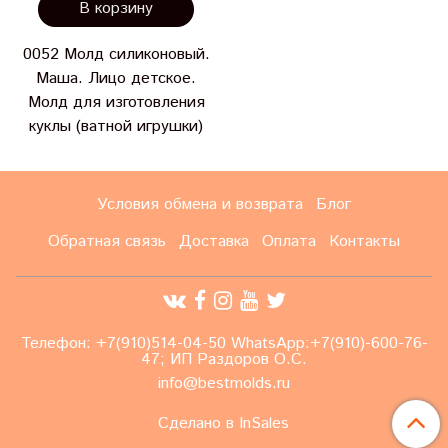
В корзину
0052 Молд силиконовый.
Маша. Лицо детское.
Молд для изготовления
куклы (ватной игрушки)
Условия обмена и возврата
Блог
Обратная связь
Доставка
Оплата
Контакты
Телефон: +7(910)514-04-50 WhatsApp:+7(910)-600-76-
47; ИП Раздоров О.С.
info@bestmolds.ru
Сделано в InSales