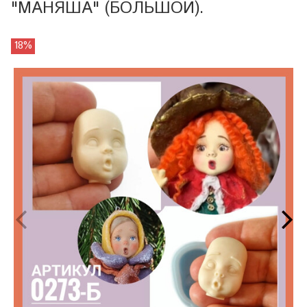
"МАНЯША" (БОЛЬШОЙ).
18%