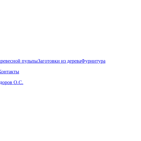
древесной пульпы
Заготовки из дерева
Фурнитура
Контакты
здоров О.С.