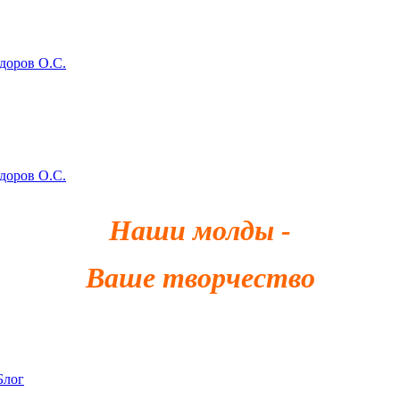
здоров О.С.
здоров О.С.
Наши молды -
Ваше творчество
Блог