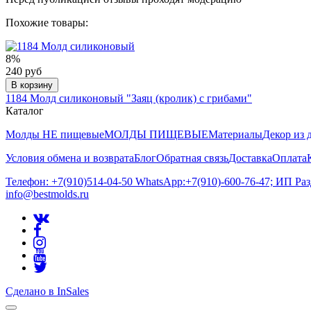
Похожие товары:
8%
240 руб
В корзину
1184 Молд силиконовый "Заяц (кролик) с грибами"
Каталог
Молды НЕ пищевые
МОЛДЫ ПИЩЕВЫЕ
Материалы
Декор из 
Условия обмена и возврата
Блог
Обратная связь
Доставка
Оплата
Телефон: +7(910)514-04-50 WhatsApp:+7(910)-600-76-47; ИП Ра
info@bestmolds.ru
Сделано в InSales