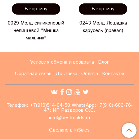
В корзину
В корзину
0029 Молд силиконовый
0243 Молд Лошадка
непищевой "Мишка
карусель (правая)
мальчик"
Условия обмена и возврата
Блог
Обратная связь
Доставка
Оплата
Контакты
Телефон: +7(910)514-04-50 WhatsApp:+7(910)-600-76-
47; ИП Раздоров О.С.
info@bestmolds.ru
Сделано в InSales