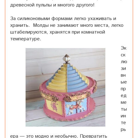
древесной пульпы и многого другого!
За силиконовыми формами легко ухаживать и
хранить. Молды не занимают много места, легко
штабелируются, хранятся при комнатной
температуре.
Эк
ск
лю
зи
вн
ые
пр
ед
ме
ты
ин
те
рь
ера — это модно и необычно. Превратить