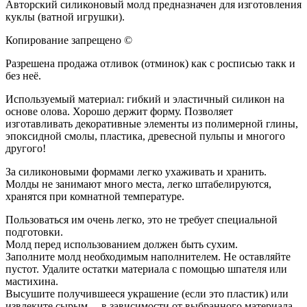
Авторский силиконовый молд предназначен для изготовления
куклы (ватной игрушки).
Копирование запрещено ©
Разрешена продажа отливок (отминок) как с росписью такк и
без неё.
Используемый материал: гибкий и эластичный силикон на
основе олова. Хорошо держит форму. Позволяет
изготавливать декоративные элементы из полимерной глины,
эпоксидной смолы, пластика, древесной пульпы и многого
другого!
За силиконовыми формами легко ухаживать и хранить.
Молды не занимают много места, легко штабелируются,
хранятся при комнатной температуре.
Пользоваться им очень легко, это не требует специальной
подготовки.
Молд перед использованием должен быть сухим.
Заполните молд необходимым наполнителем. Не оставляйте
пустот. Удалите остатки материала с помощью шпателя или
мастихина.
Высушите получившееся украшение (если это пластик) или
извлеките сырым— в зависимости от выбранного материала.