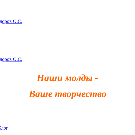
здоров О.С.
здоров О.С.
Наши молды -
Ваше творчество
Блог